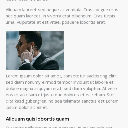
Aliquam laoreet sed neque ac vehicula. Cras congue eros
nec quam laoreet, in viverra erat bibendum. Cras turpis
urna, vulputate at est vitae, posuere lobortis erat.
Lorem ipsum dolor sit amet, consetetur sadipscing elitr,
sed diam nonumy eirmod tempor invidunt ut labore et
dolore magna aliquyam erat, sed diam voluptua. At vero
eos et accusam et justo duo dolores et ea rebum. Stet
clita kasd gubergren, no sea takimata sanctus est Lorem
ipsum dolor sit amet.
Aliquam quis lobortis quam
Curabitur pellentesque odio magna, id malesuada arcu