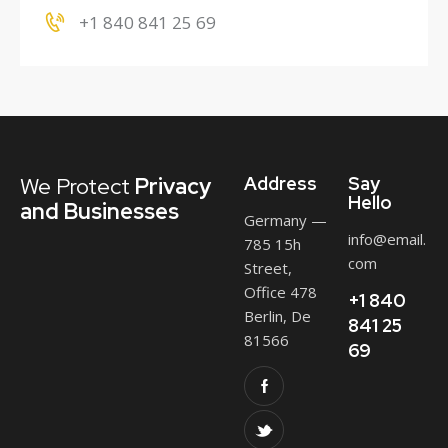
+1 840 841 25 69
We Protect
Privacy
Address
Say
Hello
and Businesses
Germany —
info@email.
785 15h
com
Street,
Office 478
+1 840
Berlin, De
841 25
81566
69