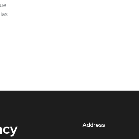
que
ias
.
acy
Address